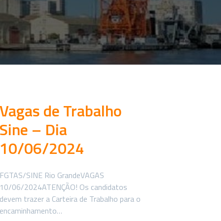
Vagas de Trabalho
Sine – Dia
10/06/2024
FGTAS/SINE Rio GrandeVAGAS
10/06/2024ATENÇÃO! Os candidatos
devem trazer a Carteira de Trabalho para o
encaminhamento…