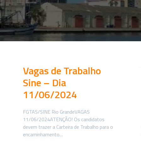
Vagas de Trabalho
Sine – Dia
11/06/2024
FGTAS/SINE Rio GrandeVAGAS
11/06/2024ATENÇÃO! Os candidatos
devem trazer a Carteira de Trabalho para o
encaminhamento…