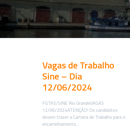
Vagas de Trabalho
Sine – Dia
12/06/2024
FGTAS/SINE Rio GrandeVAGAS
12/06/2024ATENÇÃO! Os candidatos
devem trazer a Carteira de Trabalho para o
encaminhamento…