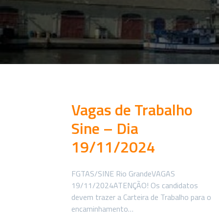
Vagas de Trabalho
Sine – Dia
19/11/2024
FGTAS/SINE Rio GrandeVAGAS
19/11/2024ATENÇÃO! Os candidatos
devem trazer a Carteira de Trabalho para o
encaminhamento…