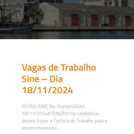
Vagas de Trabalho
Sine – Dia
18/11/2024
FGTAS/SINE Rio GrandeVAGAS
18/11/2024ATENÇÃO! Os candidatos
devem trazer a Carteira de Trabalho para o
encaminhamento…