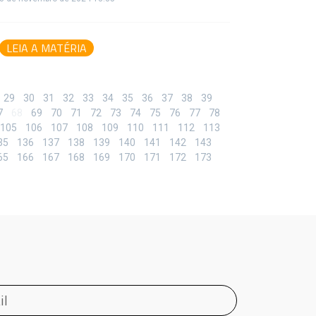
LEIA A MATÉRIA
29
30
31
32
33
34
35
36
37
38
39
7
68
69
70
71
72
73
74
75
76
77
78
105
106
107
108
109
110
111
112
113
35
136
137
138
139
140
141
142
143
65
166
167
168
169
170
171
172
173