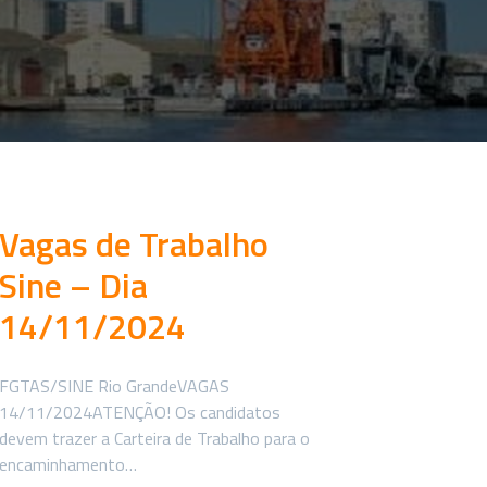
Vagas de Trabalho
Sine – Dia
14/11/2024
FGTAS/SINE Rio GrandeVAGAS
14/11/2024ATENÇÃO! Os candidatos
devem trazer a Carteira de Trabalho para o
encaminhamento…