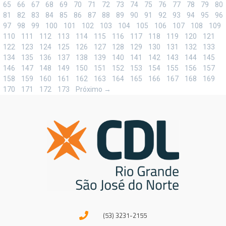
65
66
67
68
69
70
71
72
73
74
75
76
77
78
79
80
81
82
83
84
85
86
87
88
89
90
91
92
93
94
95
96
97
98
99
100
101
102
103
104
105
106
107
108
109
110
111
112
113
114
115
116
117
118
119
120
121
122
123
124
125
126
127
128
129
130
131
132
133
134
135
136
137
138
139
140
141
142
143
144
145
146
147
148
149
150
151
152
153
154
155
156
157
158
159
160
161
162
163
164
165
166
167
168
169
170
171
172
173
Próximo →
(53) 3231-2155