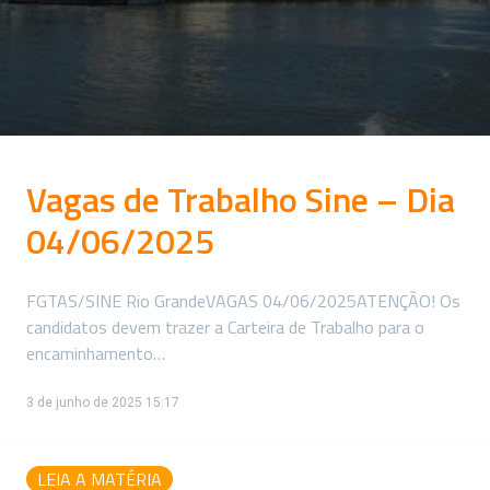
Vagas de Trabalho Sine – Dia
04/06/2025
FGTAS/SINE Rio GrandeVAGAS 04/06/2025ATENÇÃO! Os
candidatos devem trazer a Carteira de Trabalho para o
encaminhamento…
3 de junho de 2025 15:17
LEIA A MATÉRIA