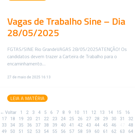
Vagas de Trabalho Sine – Dia
28/05/2025
FGTAS/SINE Rio GrandeVAGAS 28/05/2025ATENÇÃO! Os
candidatos devem trazer a Carteira de Trabalho para o
encaminhamento…
27 de maio de 2025 16:13
LEIA A MATÉRIA
← Voltar
1
2
3
4
5
6
7
8
9
10
11
12
13
14
15
16
17
18
19
20
21
22
23
24
25
26
27
28
29
30
31
32
33
34
35
36
37
38
39
40
41
42
43
44
45
46
47
48
49
50
51
52
53
54
55
56
57
58
59
60
61
62
63
64