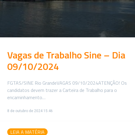
Vagas de Trabalho Sine – Dia
09/10/2024
FGTAS/SINE Rio GrandeVAGAS 09/10/2024ATENÇÃO! Os
candidatos devem trazer a Carteira de Trabalho para o
encaminhamento…
8 de outubro de 2024 15:46
LEIA A MATÉRIA