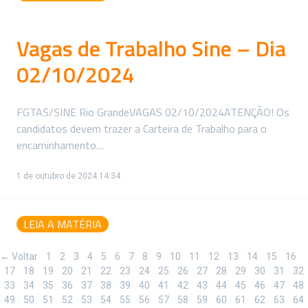
Vagas de Trabalho Sine – Dia
02/10/2024
FGTAS/SINE Rio GrandeVAGAS 02/10/2024ATENÇÃO! Os
candidatos devem trazer a Carteira de Trabalho para o
encaminhamento…
1 de outubro de 2024 14:34
LEIA A MATÉRIA
← Voltar
1
2
3
4
5
6
7
8
9
10
11
12
13
14
15
16
17
18
19
20
21
22
23
24
25
26
27
28
29
30
31
32
33
34
35
36
37
38
39
40
41
42
43
44
45
46
47
48
49
50
51
52
53
54
55
56
57
58
59
60
61
62
63
64