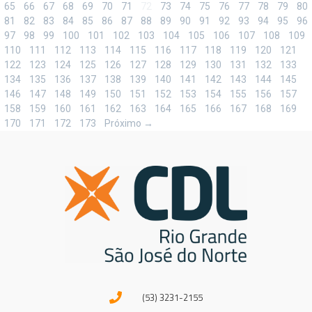
65
66
67
68
69
70
71
72
73
74
75
76
77
78
79
80
81
82
83
84
85
86
87
88
89
90
91
92
93
94
95
96
97
98
99
100
101
102
103
104
105
106
107
108
109
110
111
112
113
114
115
116
117
118
119
120
121
122
123
124
125
126
127
128
129
130
131
132
133
134
135
136
137
138
139
140
141
142
143
144
145
146
147
148
149
150
151
152
153
154
155
156
157
158
159
160
161
162
163
164
165
166
167
168
169
170
171
172
173
Próximo →
(53) 3231-2155