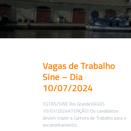
Vagas de Trabalho
Sine – Dia
10/07/2024
FGTAS/SINE Rio GrandeVAGAS
10/07/2024ATENÇÃO! Os candidatos
devem trazer a Carteira de Trabalho para o
encaminhamento…