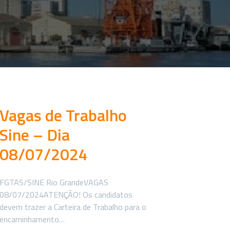
Vagas de Trabalho
Sine – Dia
08/07/2024
FGTAS/SINE Rio GrandeVAGAS
08/07/2024ATENÇÃO! Os candidatos
devem trazer a Carteira de Trabalho para o
encaminhamento…