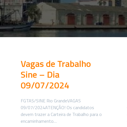
Vagas de Trabalho
Sine – Dia
09/07/2024
FGTAS/SINE Rio GrandeVAGAS
09/07/2024ATENÇÃO! Os candidatos
devem trazer a Carteira de Trabalho para o
encaminhamento…