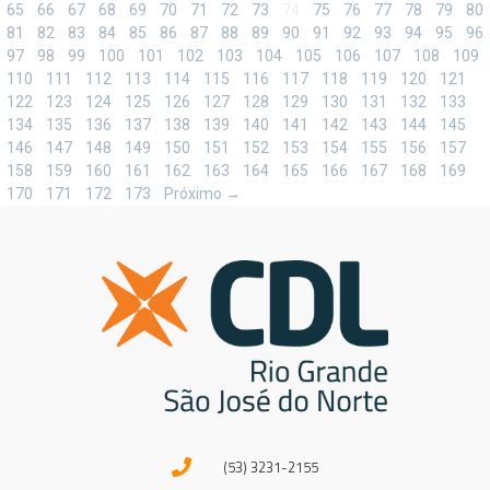
65
66
67
68
69
70
71
72
73
74
75
76
77
78
79
80
81
82
83
84
85
86
87
88
89
90
91
92
93
94
95
96
97
98
99
100
101
102
103
104
105
106
107
108
109
110
111
112
113
114
115
116
117
118
119
120
121
122
123
124
125
126
127
128
129
130
131
132
133
134
135
136
137
138
139
140
141
142
143
144
145
146
147
148
149
150
151
152
153
154
155
156
157
158
159
160
161
162
163
164
165
166
167
168
169
170
171
172
173
Próximo →
(53) 3231-2155