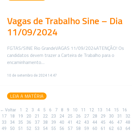
Vagas de Trabalho Sine – Dia
11/09/2024
FGTAS/SINE Rio GrandeVAGAS 11/09/2024ATENÇÃO! Os
candidatos devem trazer a Carteira de Trabalho para o
encaminhamento…
10 de setembro de 2024 14:47
LEIA A MATÉRIA
← Voltar
1
2
3
4
5
6
7
8
9
10
11
12
13
14
15
16
17
18
19
20
21
22
23
24
25
26
27
28
29
30
31
32
33
34
35
36
37
38
39
40
41
42
43
44
45
46
47
48
49
50
51
52
53
54
55
56
57
58
59
60
61
62
63
64