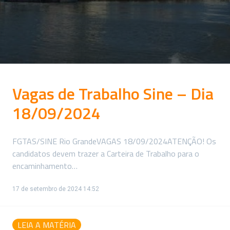
Vagas de Trabalho Sine – Dia
18/09/2024
FGTAS/SINE Rio GrandeVAGAS 18/09/2024ATENÇÃO! Os
candidatos devem trazer a Carteira de Trabalho para o
encaminhamento…
17 de setembro de 2024 14:52
LEIA A MATÉRIA