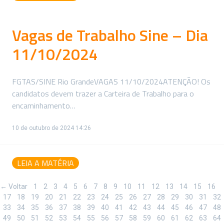
Vagas de Trabalho Sine – Dia
11/10/2024
FGTAS/SINE Rio GrandeVAGAS 11/10/2024ATENÇÃO! Os
candidatos devem trazer a Carteira de Trabalho para o
encaminhamento…
10 de outubro de 2024 14:26
LEIA A MATÉRIA
← Voltar
1
2
3
4
5
6
7
8
9
10
11
12
13
14
15
16
17
18
19
20
21
22
23
24
25
26
27
28
29
30
31
32
33
34
35
36
37
38
39
40
41
42
43
44
45
46
47
48
49
50
51
52
53
54
55
56
57
58
59
60
61
62
63
64