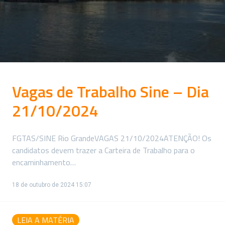
Vagas de Trabalho Sine – Dia
21/10/2024
FGTAS/SINE Rio GrandeVAGAS 21/10/2024ATENÇÃO! Os
candidatos devem trazer a Carteira de Trabalho para o
encaminhamento…
18 de outubro de 2024 15:07
LEIA A MATÉRIA