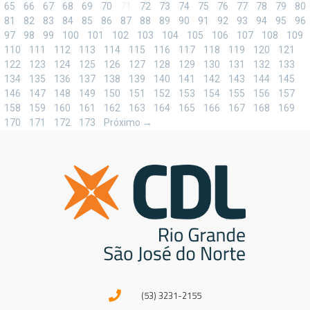
65
66
67
68
69
70
71
72
73
74
75
76
77
78
79
80
81
82
83
84
85
86
87
88
89
90
91
92
93
94
95
96
97
98
99
100
101
102
103
104
105
106
107
108
109
110
111
112
113
114
115
116
117
118
119
120
121
122
123
124
125
126
127
128
129
130
131
132
133
134
135
136
137
138
139
140
141
142
143
144
145
146
147
148
149
150
151
152
153
154
155
156
157
158
159
160
161
162
163
164
165
166
167
168
169
170
171
172
173
Próximo →
(53) 3231-2155