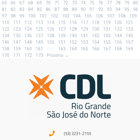
65
66
67
68
69
70
71
72
73
74
75
76
77
78
79
80
81
82
83
84
85
86
87
88
89
90
91
92
93
94
95
96
97
98
99
100
101
102
103
104
105
106
107
108
109
110
111
112
113
114
115
116
117
118
119
120
121
122
123
124
125
126
127
128
129
130
131
132
133
134
135
136
137
138
139
140
141
142
143
144
145
146
147
148
149
150
151
152
153
154
155
156
157
158
159
160
161
162
163
164
165
166
167
168
169
170
171
172
173
Próximo →
(53) 3231-2155