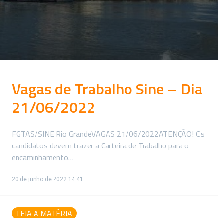
Vagas de Trabalho Sine – Dia
21/06/2022
FGTAS/SINE Rio GrandeVAGAS 21/06/2022ATENÇÃO! Os
candidatos devem trazer a Carteira de Trabalho para o
encaminhamento…
20 de junho de 2022 14:41
LEIA A MATÉRIA