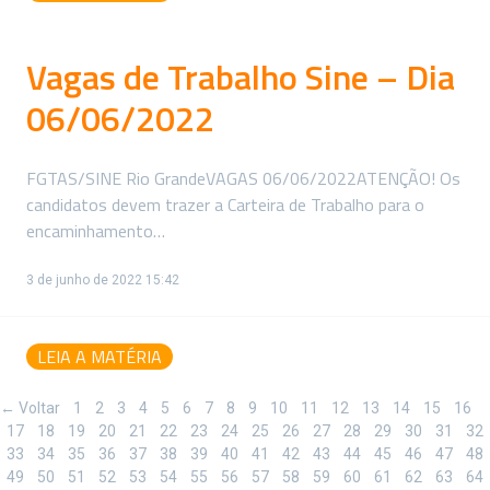
Vagas de Trabalho Sine – Dia
06/06/2022
FGTAS/SINE Rio GrandeVAGAS 06/06/2022ATENÇÃO! Os
candidatos devem trazer a Carteira de Trabalho para o
encaminhamento…
3 de junho de 2022 15:42
LEIA A MATÉRIA
← Voltar
1
2
3
4
5
6
7
8
9
10
11
12
13
14
15
16
17
18
19
20
21
22
23
24
25
26
27
28
29
30
31
32
33
34
35
36
37
38
39
40
41
42
43
44
45
46
47
48
49
50
51
52
53
54
55
56
57
58
59
60
61
62
63
64