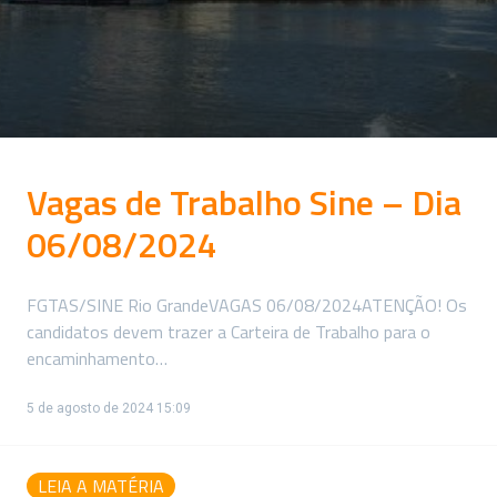
Vagas de Trabalho Sine – Dia
06/08/2024
FGTAS/SINE Rio GrandeVAGAS 06/08/2024ATENÇÃO! Os
candidatos devem trazer a Carteira de Trabalho para o
encaminhamento…
5 de agosto de 2024 15:09
LEIA A MATÉRIA