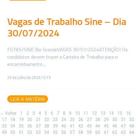
Vagas de Trabalho Sine – Dia
30/07/2024
FGTAS/SINE Rio GrandeVAGAS 30/07/2024ATENÇÃO! Os
candidatos devem trazer a Carteira de Trabalho para o
encaminhamento…
29 de julho de 2024 15:19
LEIA A MATÉRIA
← Voltar
1
2
3
4
5
6
7
8
9
10
11
12
13
14
15
16
17
18
19
20
21
22
23
24
25
26
27
28
29
30
31
32
33
34
35
36
37
38
39
40
41
42
43
44
45
46
47
48
49
50
51
52
53
54
55
56
57
58
59
60
61
62
63
64