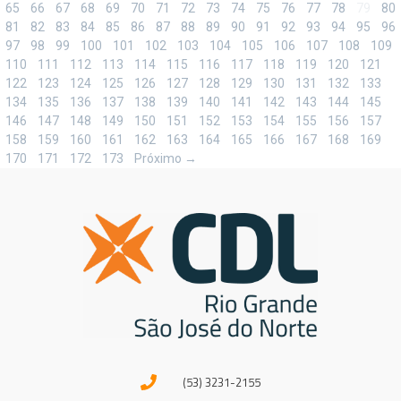
65
66
67
68
69
70
71
72
73
74
75
76
77
78
79
80
81
82
83
84
85
86
87
88
89
90
91
92
93
94
95
96
97
98
99
100
101
102
103
104
105
106
107
108
109
110
111
112
113
114
115
116
117
118
119
120
121
122
123
124
125
126
127
128
129
130
131
132
133
134
135
136
137
138
139
140
141
142
143
144
145
146
147
148
149
150
151
152
153
154
155
156
157
158
159
160
161
162
163
164
165
166
167
168
169
170
171
172
173
Próximo →
(53) 3231-2155