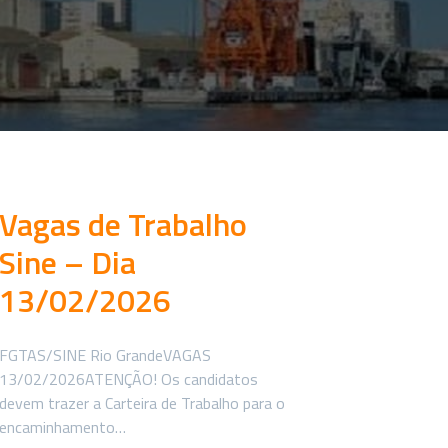
Vagas de Trabalho
Sine – Dia
13/02/2026
FGTAS/SINE Rio GrandeVAGAS
13/02/2026ATENÇÃO! Os candidatos
devem trazer a Carteira de Trabalho para o
encaminhamento…