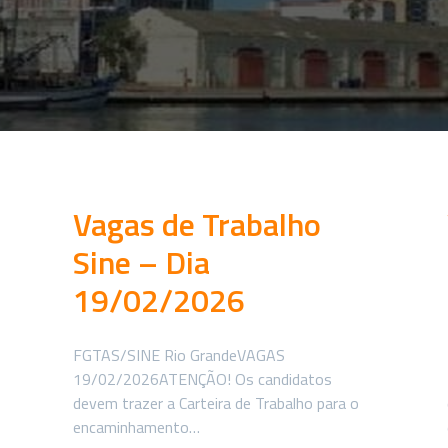
Vagas de Trabalho
Sine – Dia
19/02/2026
FGTAS/SINE Rio GrandeVAGAS
19/02/2026ATENÇÃO! Os candidatos
devem trazer a Carteira de Trabalho para o
encaminhamento…