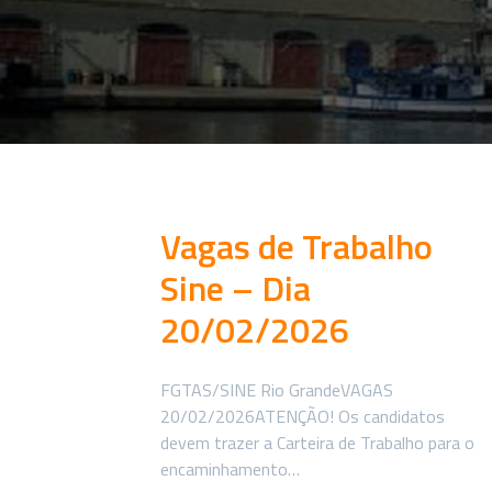
Vagas de Trabalho
Sine – Dia
20/02/2026
FGTAS/SINE Rio GrandeVAGAS
20/02/2026ATENÇÃO! Os candidatos
devem trazer a Carteira de Trabalho para o
encaminhamento…