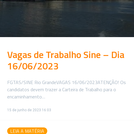
Vagas de Trabalho Sine – Dia
16/06/2023
FGTAS/SINE Rio GrandeVAGAS 16/06/2023ATENÇÃO! Os
candidatos devem trazer a Carteira de Trabalho para o
encaminhamento…
15 de junho de 2023 16:03
LEIA A MATÉRIA