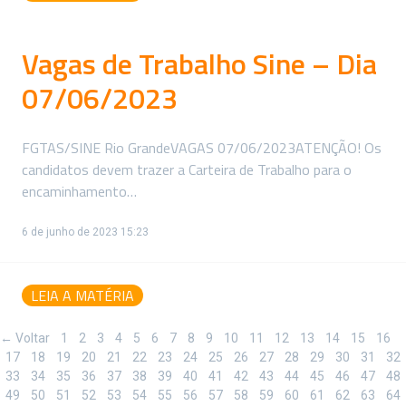
Vagas de Trabalho Sine – Dia
07/06/2023
FGTAS/SINE Rio GrandeVAGAS 07/06/2023ATENÇÃO! Os
candidatos devem trazer a Carteira de Trabalho para o
encaminhamento…
6 de junho de 2023 15:23
LEIA A MATÉRIA
← Voltar
1
2
3
4
5
6
7
8
9
10
11
12
13
14
15
16
17
18
19
20
21
22
23
24
25
26
27
28
29
30
31
32
33
34
35
36
37
38
39
40
41
42
43
44
45
46
47
48
49
50
51
52
53
54
55
56
57
58
59
60
61
62
63
64