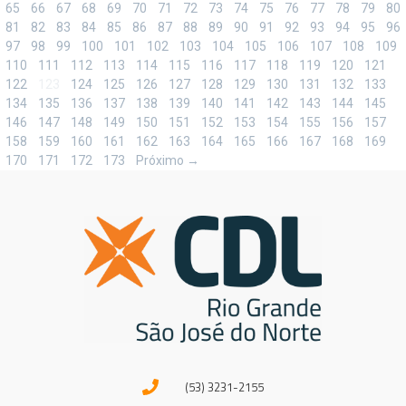
65
66
67
68
69
70
71
72
73
74
75
76
77
78
79
80
81
82
83
84
85
86
87
88
89
90
91
92
93
94
95
96
97
98
99
100
101
102
103
104
105
106
107
108
109
110
111
112
113
114
115
116
117
118
119
120
121
122
123
124
125
126
127
128
129
130
131
132
133
134
135
136
137
138
139
140
141
142
143
144
145
146
147
148
149
150
151
152
153
154
155
156
157
158
159
160
161
162
163
164
165
166
167
168
169
170
171
172
173
Próximo →
(53) 3231-2155