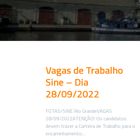
Vagas de Trabalho
Sine – Dia
28/09/2022
FGTAS/SINE Rio GrandeVAGAS
28/09/2022ATENÇÃO! Os candidatos
devem trazer a Carteira de Trabalho para o
encaminhamento…