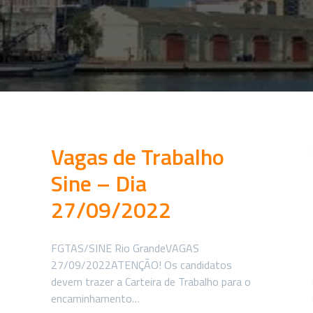
Vagas de Trabalho
Sine – Dia
27/09/2022
FGTAS/SINE Rio GrandeVAGAS
27/09/2022ATENÇÃO! Os candidatos
devem trazer a Carteira de Trabalho para o
encaminhamento…