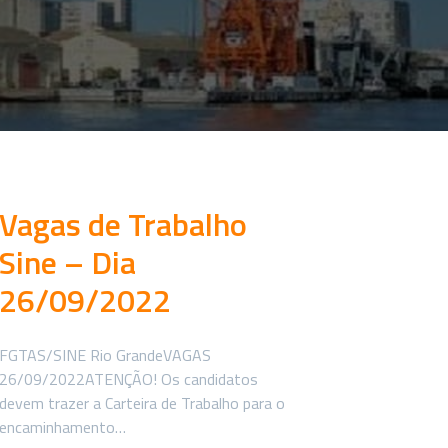
Vagas de Trabalho
Sine – Dia
26/09/2022
FGTAS/SINE Rio GrandeVAGAS
26/09/2022ATENÇÃO! Os candidatos
devem trazer a Carteira de Trabalho para o
encaminhamento…