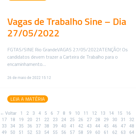
Vagas de Trabalho Sine – Dia
27/05/2022
FGTAS/SINE Rio GrandeVAGAS 27/05/2022ATENÇÃO! Os
candidatos devem trazer a Carteira de Trabalho para o
encaminhamento…
26 de maio de 2022 15:12
LEIA A MATÉRIA
← Voltar
1
2
3
4
5
6
7
8
9
10
11
12
13
14
15
16
17
18
19
20
21
22
23
24
25
26
27
28
29
30
31
32
33
34
35
36
37
38
39
40
41
42
43
44
45
46
47
48
49
50
51
52
53
54
55
56
57
58
59
60
61
62
63
64