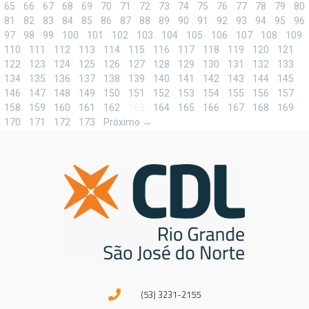
65
66
67
68
69
70
71
72
73
74
75
76
77
78
79
80
81
82
83
84
85
86
87
88
89
90
91
92
93
94
95
96
97
98
99
100
101
102
103
104
105
106
107
108
109
110
111
112
113
114
115
116
117
118
119
120
121
122
123
124
125
126
127
128
129
130
131
132
133
134
135
136
137
138
139
140
141
142
143
144
145
146
147
148
149
150
151
152
153
154
155
156
157
158
159
160
161
162
163
164
165
166
167
168
169
170
171
172
173
Próximo →
(53) 3231-2155