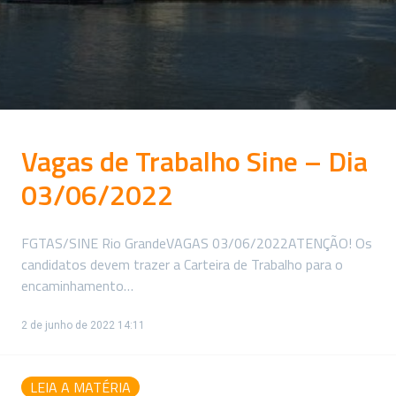
Vagas de Trabalho Sine – Dia
03/06/2022
FGTAS/SINE Rio GrandeVAGAS 03/06/2022ATENÇÃO! Os
candidatos devem trazer a Carteira de Trabalho para o
encaminhamento…
2 de junho de 2022 14:11
LEIA A MATÉRIA