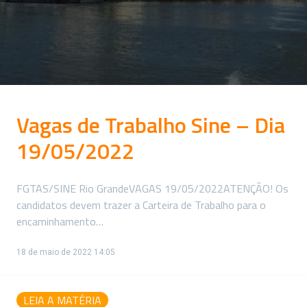
Vagas de Trabalho Sine – Dia
19/05/2022
FGTAS/SINE Rio GrandeVAGAS 19/05/2022ATENÇÃO! Os
candidatos devem trazer a Carteira de Trabalho para o
encaminhamento…
18 de maio de 2022 14:05
LEIA A MATÉRIA