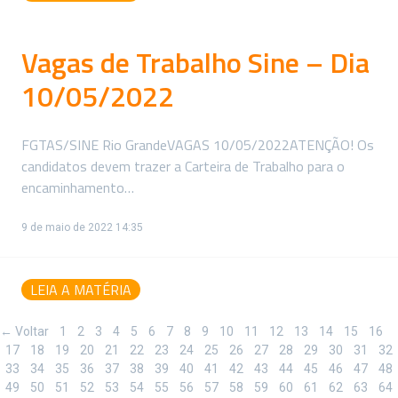
Vagas de Trabalho Sine – Dia
10/05/2022
FGTAS/SINE Rio GrandeVAGAS 10/05/2022ATENÇÃO! Os
candidatos devem trazer a Carteira de Trabalho para o
encaminhamento…
9 de maio de 2022 14:35
LEIA A MATÉRIA
← Voltar
1
2
3
4
5
6
7
8
9
10
11
12
13
14
15
16
17
18
19
20
21
22
23
24
25
26
27
28
29
30
31
32
33
34
35
36
37
38
39
40
41
42
43
44
45
46
47
48
49
50
51
52
53
54
55
56
57
58
59
60
61
62
63
64