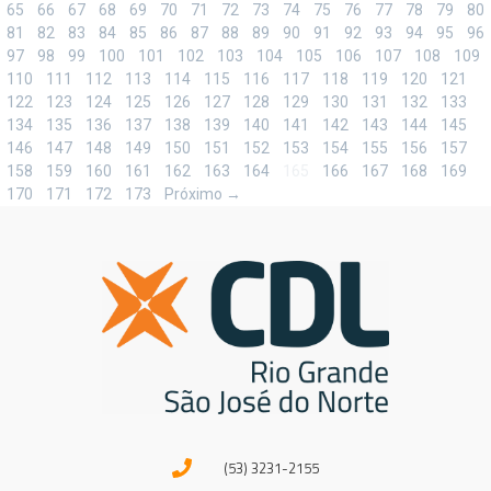
65
66
67
68
69
70
71
72
73
74
75
76
77
78
79
80
81
82
83
84
85
86
87
88
89
90
91
92
93
94
95
96
97
98
99
100
101
102
103
104
105
106
107
108
109
110
111
112
113
114
115
116
117
118
119
120
121
122
123
124
125
126
127
128
129
130
131
132
133
134
135
136
137
138
139
140
141
142
143
144
145
146
147
148
149
150
151
152
153
154
155
156
157
158
159
160
161
162
163
164
165
166
167
168
169
170
171
172
173
Próximo →
(53) 3231-2155