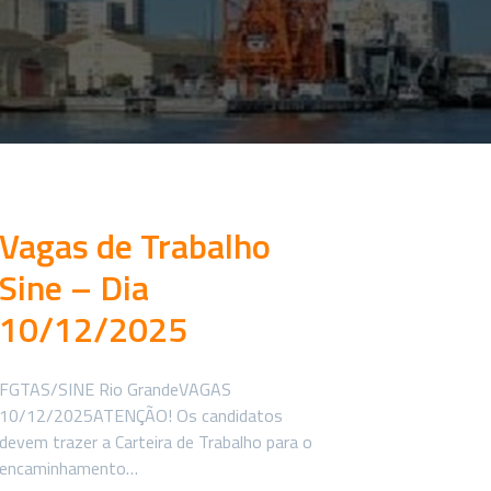
Vagas de Trabalho
Sine – Dia
10/12/2025
FGTAS/SINE Rio GrandeVAGAS
10/12/2025ATENÇÃO! Os candidatos
devem trazer a Carteira de Trabalho para o
encaminhamento…