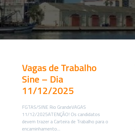
Vagas de Trabalho
Sine – Dia
11/12/2025
FGTAS/SINE Rio GrandeVAGAS
11/12/2025ATENÇÃO! Os candidatos
devem trazer a Carteira de Trabalho para o
encaminhamento…