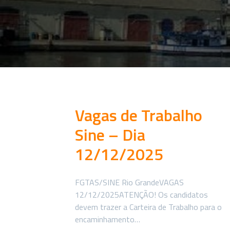
Vagas de Trabalho
Sine – Dia
12/12/2025
FGTAS/SINE Rio GrandeVAGAS
12/12/2025ATENÇÃO! Os candidatos
devem trazer a Carteira de Trabalho para o
encaminhamento…