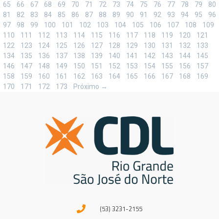
65
66
67
68
69
70
71
72
73
74
75
76
77
78
79
80
81
82
83
84
85
86
87
88
89
90
91
92
93
94
95
96
97
98
99
100
101
102
103
104
105
106
107
108
109
110
111
112
113
114
115
116
117
118
119
120
121
122
123
124
125
126
127
128
129
130
131
132
133
134
135
136
137
138
139
140
141
142
143
144
145
146
147
148
149
150
151
152
153
154
155
156
157
158
159
160
161
162
163
164
165
166
167
168
169
170
171
172
173
Próximo →
(53) 3231-2155