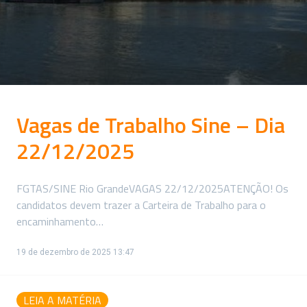
Vagas de Trabalho Sine – Dia
22/12/2025
FGTAS/SINE Rio GrandeVAGAS 22/12/2025ATENÇÃO! Os
candidatos devem trazer a Carteira de Trabalho para o
encaminhamento…
19 de dezembro de 2025 13:47
LEIA A MATÉRIA