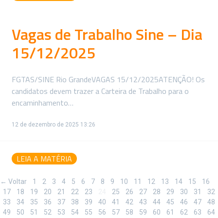
Vagas de Trabalho Sine – Dia
15/12/2025
FGTAS/SINE Rio GrandeVAGAS 15/12/2025ATENÇÃO! Os
candidatos devem trazer a Carteira de Trabalho para o
encaminhamento…
12 de dezembro de 2025 13:26
LEIA A MATÉRIA
← Voltar
1
2
3
4
5
6
7
8
9
10
11
12
13
14
15
16
17
18
19
20
21
22
23
24
25
26
27
28
29
30
31
32
33
34
35
36
37
38
39
40
41
42
43
44
45
46
47
48
49
50
51
52
53
54
55
56
57
58
59
60
61
62
63
64