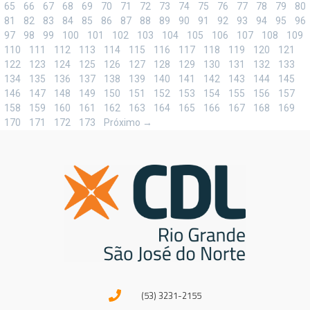
65
66
67
68
69
70
71
72
73
74
75
76
77
78
79
80
81
82
83
84
85
86
87
88
89
90
91
92
93
94
95
96
97
98
99
100
101
102
103
104
105
106
107
108
109
110
111
112
113
114
115
116
117
118
119
120
121
122
123
124
125
126
127
128
129
130
131
132
133
134
135
136
137
138
139
140
141
142
143
144
145
146
147
148
149
150
151
152
153
154
155
156
157
158
159
160
161
162
163
164
165
166
167
168
169
170
171
172
173
Próximo →
(53) 3231-2155