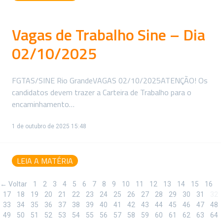
Vagas de Trabalho Sine – Dia
02/10/2025
FGTAS/SINE Rio GrandeVAGAS 02/10/2025ATENÇÃO! Os
candidatos devem trazer a Carteira de Trabalho para o
encaminhamento…
1 de outubro de 2025 15:48
LEIA A MATÉRIA
← Voltar
1
2
3
4
5
6
7
8
9
10
11
12
13
14
15
16
17
18
19
20
21
22
23
24
25
26
27
28
29
30
31
32
33
34
35
36
37
38
39
40
41
42
43
44
45
46
47
48
49
50
51
52
53
54
55
56
57
58
59
60
61
62
63
64