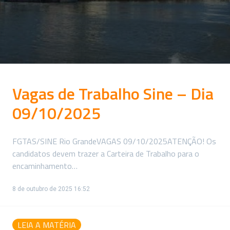
Vagas de Trabalho Sine – Dia
09/10/2025
FGTAS/SINE Rio GrandeVAGAS 09/10/2025ATENÇÃO! Os
candidatos devem trazer a Carteira de Trabalho para o
encaminhamento…
8 de outubro de 2025 16:52
LEIA A MATÉRIA