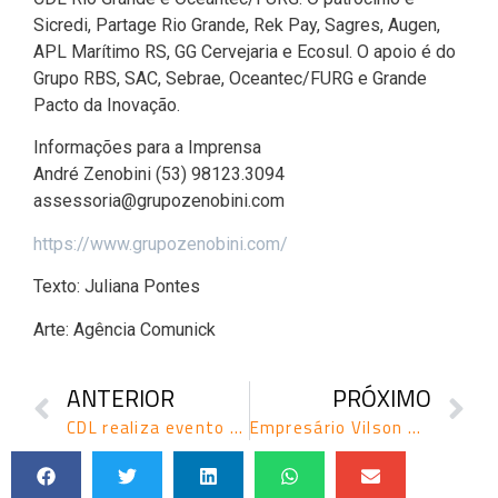
Sicredi, Partage Rio Grande, Rek Pay, Sagres, Augen,
APL Marítimo RS, GG Cervejaria e Ecosul. O apoio é do
Grupo RBS, SAC, Sebrae, Oceantec/FURG e Grande
Pacto da Inovação.
Informações para a Imprensa
André Zenobini (53) 98123.3094
assessoria@grupozenobini.com
https://www.grupozenobini.com/
Texto: Juliana Pontes
Arte: Agência Comunick
ANTERIOR
PRÓXIMO
CDL realiza evento “A Hora da Virada” com Giane Guerra
Empresário Vilson Noer lidera diálogo sobre futuro do varejo no evento “A Hora da Virada”