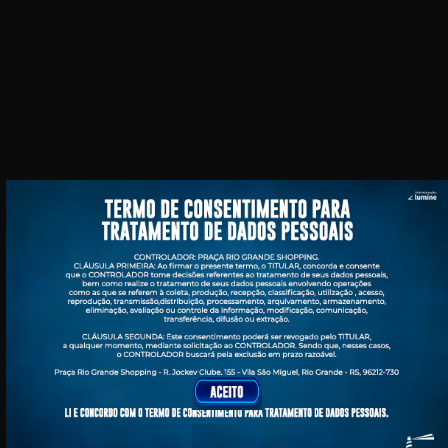
Home
O Shopping
Lojas
Cinema
Serviços
Acontece
Seja nosso lojista