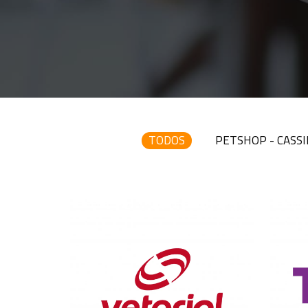
TODOS
PETSHOP - CASS