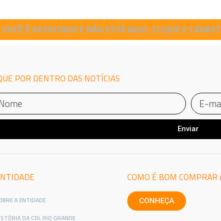
 VOCÊ É ASSOCIADO E NÃO ESTÁ AQUI, CLIQUE E CADAS
QUE POR DENTRO DAS NOTÍCIAS
Enviar
NTIDADE
COMO É BOM COMPRAR 
OBRE A ENTIDADE
CONHEÇA
ISTÓRIA DA CDL RIO GRANDE