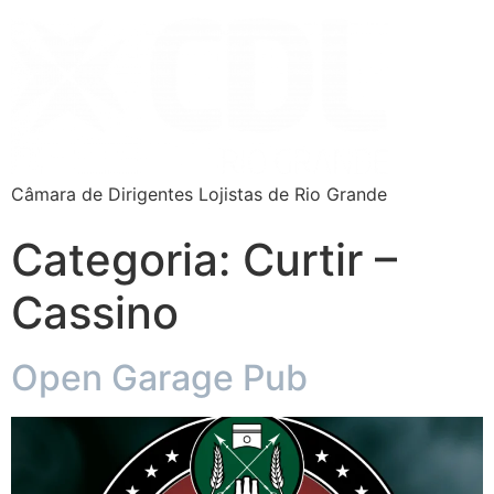
Câmara de Dirigentes Lojistas de Rio Grande
Categoria:
Curtir –
Cassino
Open Garage Pub