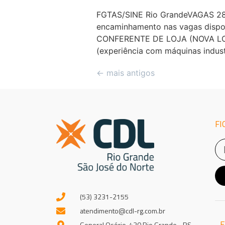
FGTAS/SINE Rio GrandeVAGAS 28/
encaminhamento nas vagas dispon
CONFERENTE DE LOJA (NOVA LOJA
(experiência com máquinas industr
←
mais antigos
FI
(53) 3231-2155
atendimento@cdl-rg.com.br
E
General Osório, 430 Rio Grande - RS