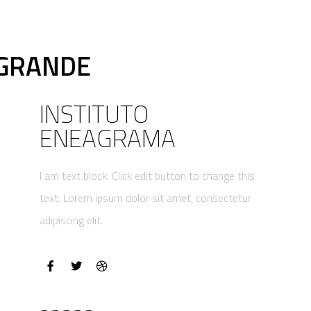
 GRANDE
INSTITUTO
ENEAGRAMA
I am text block. Click edit button to change this
text. Lorem ipsum dolor sit amet, consectetur
adipiscing elit.