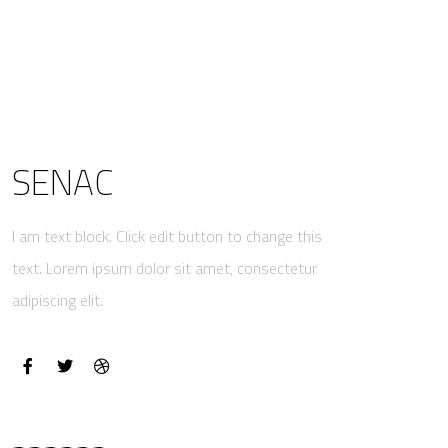
SENAC
I am text block. Click edit button to change this
text. Lorem ipsum dolor sit amet, consectetur
adipiscing elit.