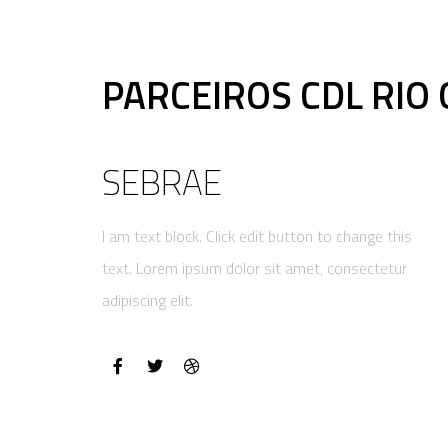
PARCEIROS CDL RIO
SEBRAE
I am text block. Click edit button to change this
text. Lorem ipsum dolor sit amet, consectetur
adipiscing elit.