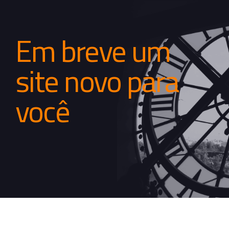
Em breve um
site novo para
você